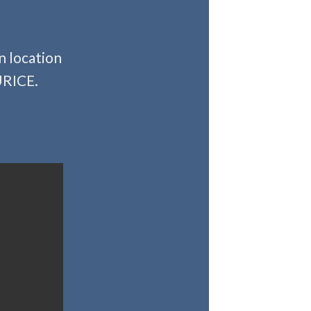
n location
URICE.