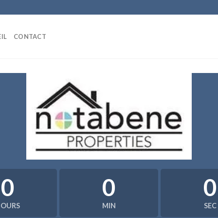
IL
CONTACT
0
0
0
HOURS
MIN
SEC